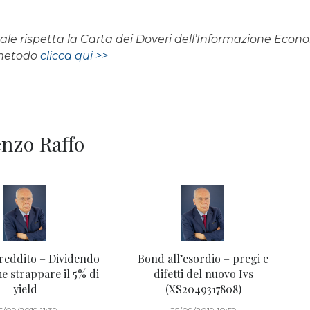
rnale rispetta la Carta dei Doveri dell’Informazione Eco
 metodo
clicca qui >>
renzo Raffo
 reddito – Dividendo
Bond all’esordio – pregi e
e strappare il 5% di
difetti del nuovo Ivs
yield
(XS2049317808)