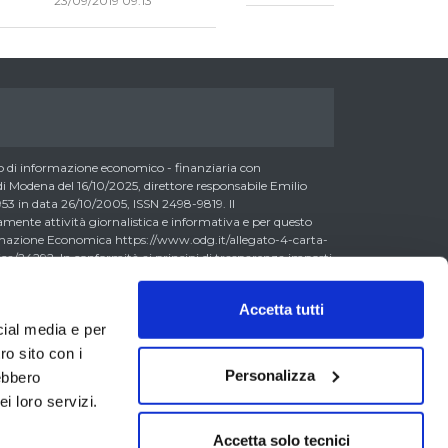
23/09/2019 09:13
di informazione economico - finanziaria con
 Modena del 16/10/2025, direttore responsabile Emilio
3 in data 26/10/2005, ISSN 2498-9819. Il
nte attività giornalistica e informativa e per questo
formazione Economica https://www.odg.it/allegato-4-carta-
a/24292. In conformità ai principi di trasparenza imposti
essere consapevoli che i collaboratori di LombardReport.com
possono detenere i titoli oggetto dei loro articoli mentre i
Accetta tutti
ero detenere, sebbene in percentuali minime tipiche di
cial media e per
 0,5% del capitale, gli strumenti finanziari oggetto dei loro
litto di interesse con i lettori stessi. L’accesso al presente
ro sito con i
accettazione delle presenti informazioni legali, dei Termini
Personalizza
rebbero
va Metodo, della Carta dei Doveri dell’Informazione
i loro servizi.
erali di Vendita laddove applicabili. Il materiale
a titolo esemplificativo, dati di mercato, informazioni,
segni etc. (di seguito il “Contenuto”) ha finalità
Accetta solo tecnici