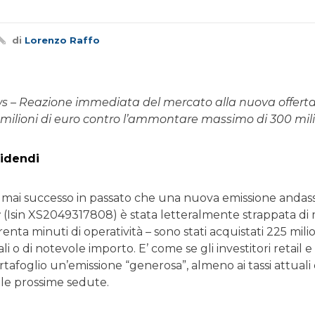
di
Lorenzo Raffo
 – Reazione immediata del mercato alla nuova offerta d
 milioni di euro contro l’ammontare massimo di 300 mili
videndi
 mai successo in passato che una nuova emissione andass
r
(Isin XS2049317808) è stata letteralmente strappata di m
enta minuti di operatività – sono stati acquistati 225 milio
i o di notevole importo. E’ come se gli investitori retail e 
rtafoglio un’emissione “generosa”, almeno ai tassi attua
lle prossime sedute.