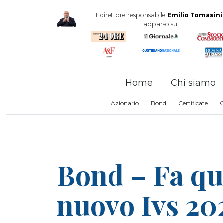
Il direttore responsabile
Emilio Tomasini
apparso su:
Home
Chi siamo
Azionario
Bond
Certificate
Bond – Fa qua
nuovo Ivs 20