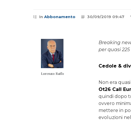
In
Abbonamento
30/09/2019 09:47
Breaking news
per quasi 225
Cedole & di
Lorenzo Raffo
Non era quasi
Ot26 Call Eu
quindi dopo tr
ovvero minimal
mettere in po
evoluzioni ne