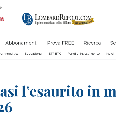
è
Abbonamenti
Prova FREE
Ricerca
Se
Commodities
Educational
ETF ETC
Fondi di investimento
Indici
si l’esaurito in m
26