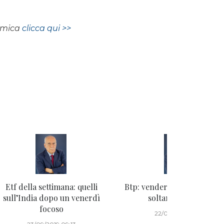
nomica
clicca qui >>
Etf della settimana: quelli
Btp: vendere, comprare o f
sull’India dopo un venerdì
soltanto trading?
focoso
22/09/2019 08:01