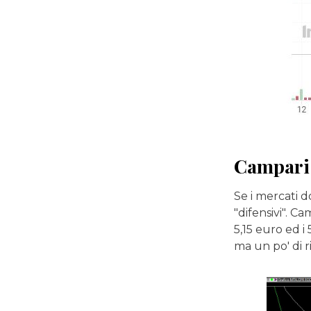
Campari
Se i mercati d
"difensivi". 
5,15 euro ed i
ma un po' di 