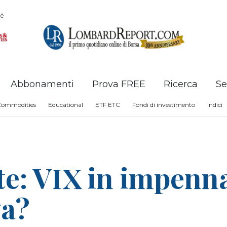
è
Abbonamenti
Prova FREE
Ricerca
Se
Commodities
Educational
ETF ETC
Fondi di investimento
Indici
e: VIX in impennat
va?