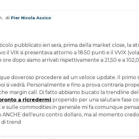
di
Pier Nicola Assiso
rticolo pubblicato ieri sera, prima della market close, la 
 il VIX si presentava attorno a 18.50 punti e il VVIX (volat
re ore dopo siamo arrivati rispettivamente a 21,50 e a 102,0
que doveroso procedere ad un veloce update. Il primo 
 poi si vedrà. Personalmente e fino a prova contraria pro
che margin call. Di fatto abbiamo bucato la trendline del c
ronto a ricredermi
propendo per una salutare fase cor
BTC e sulle commodities in generale mi fa comunque pensar
o ANCHE dell'euro contro dollaro, ma al momento credo s
di trend