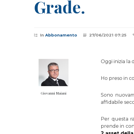
Grade.
In
Abbonamento
27/06/2021 07:25
Oggi inizia la
Ho preso in c
Giovanni Maiani
Sono nuovame
affidabile sec
Per questa ra
prende in con
2 asset dell