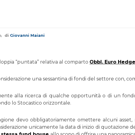
di
Giovanni Maiani
 doppia “puntata” relativa al comparto
Obbl. Euro Hedge
onsiderazione una sessantina di fondi del settore con, c
nte alla ricerca di qualche opportunità o di un fondo
ondo lo Stocastico orizzontale.
gione devo obbligatoriamente omettere alcuni asset, 
siderazione unicamente la data di inizio di quotazione d
a stessa fund house
allo scopo di offrire una panoramic