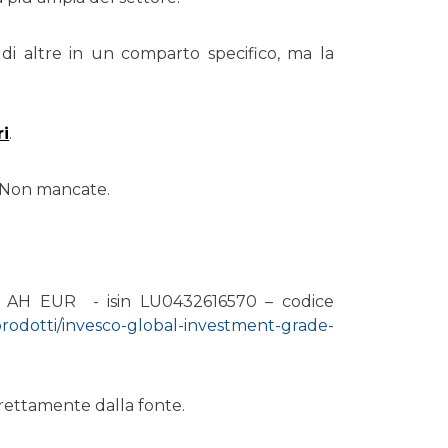
 di altre in un comparto specifico, ma la
ri
.
. Non mancate.
cc AH EUR - isin LU0432616570 – codice
prodotti/invesco-global-investment-grade-
irettamente dalla fonte.