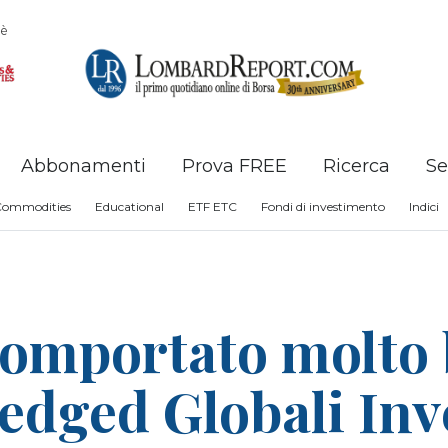
è
Abbonamenti
Prova FREE
Ricerca
Se
Commodities
Educational
ETF ETC
Fondi di investimento
Indici
comportato molto b
edged Globali In