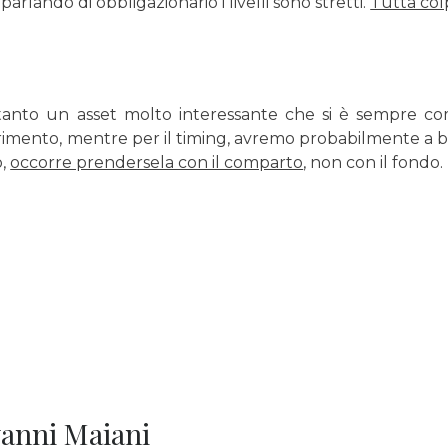
 parlando di obbligazionario i livelli sono stretti.
Tutta colp
anto un asset molto interessante che si è sempre co
ferimento, mentre per il timing, avremo probabilmente a
o,
occorre prendersela con il comparto
, non con il fondo.
ovanni Maiani