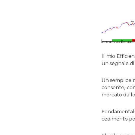
Il mio Effici
un segnale di
Un semplice mo
consente, con 
mercato dallo
Fondamentale
cedimento potr