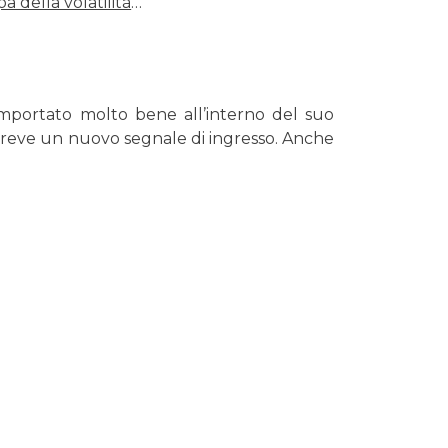
a della volatilità
…
mportato molto bene all’interno del suo
 breve un nuovo segnale di ingresso. Anche