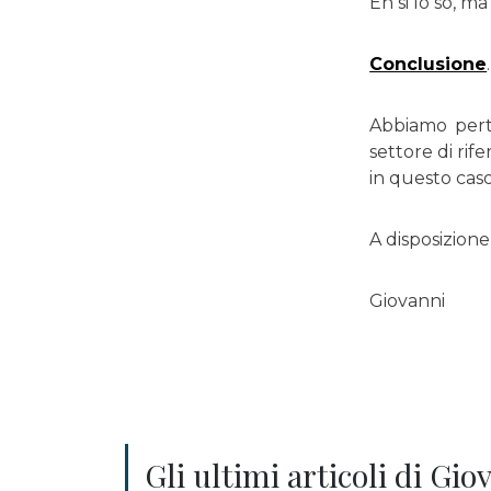
Eh si lo so, ma
Conclusione
.
Abbiamo pert
settore di ri
in questo cas
A disposizione
Giovanni
Gli ultimi articoli di Gi