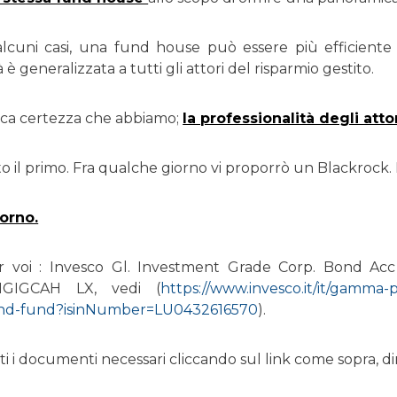
n alcuni casi, una fund house può essere più efficiente
 è generalizzata a tutti gli attori del risparmio gestito.
ica certezza che abbiamo;
la professionalità degli atto
o il primo. Fra qualche giorno vi proporrò un Blackrock
iorno.
r voi : Invesco Gl. Investment Grade Corp. Bond A
IGIGCAH LX, vedi (
https://www.invesco.it/it/gamma-
ond-fund?isinNumber=LU0432616570
).
ti i documenti necessari cliccando sul link come sopra, d