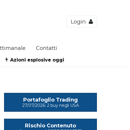
Login
ttimanale
Contatti
Azioni esplosive oggi
Portafoglio Trading
27/07/2026: 2 buy negli USA
Rischio Contenuto