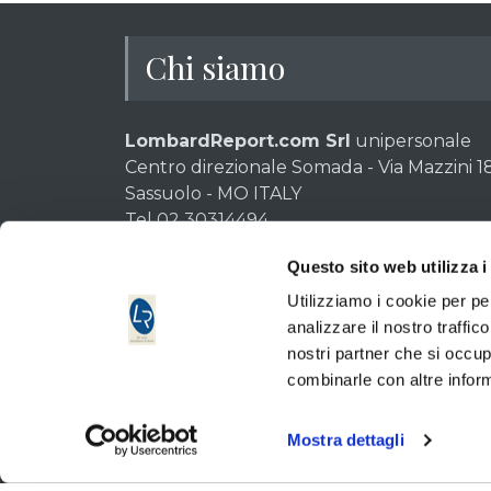
Chi siamo
LombardReport.com Srl
unipersonale
Centro direzionale Somada - Via Mazzini 18
Sassuolo - MO ITALY
Tel 02 30314494
P.IVA e CF: 02611280369 - Codice destinat
Questo sito web utilizza i
Cap. Soc. 10.000 euro int. vers. | C.C.I.A. 6
Quotidiano di informazione di Borsa autorizzazione 6 Tri
Utilizziamo i cookie per pe
Direttore responsabile: Emilio Tomasini.
analizzare il nostro traffic
AGCOM iscrizione ROC 11953 in data 26-10-2005 | ISSN 2
nostri partner che si occup
Rispettiamo la Carta dei Doveri dell’Informazione Econ
combinarle con altre inform
Informativa metodo
clicca qui >>
Mostra dettagli