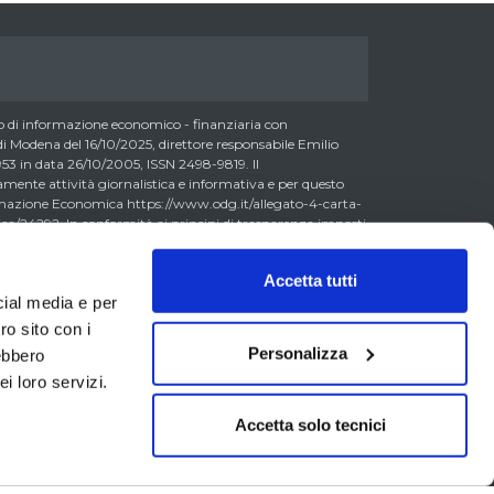
di informazione economico - finanziaria con
 Modena del 16/10/2025, direttore responsabile Emilio
3 in data 26/10/2005, ISSN 2498-9819. Il
nte attività giornalistica e informativa e per questo
formazione Economica https://www.odg.it/allegato-4-carta-
a/24292. In conformità ai principi di trasparenza imposti
essere consapevoli che i collaboratori di LombardReport.com
possono detenere i titoli oggetto dei loro articoli mentre i
Accetta tutti
ero detenere, sebbene in percentuali minime tipiche di
cial media e per
 0,5% del capitale, gli strumenti finanziari oggetto dei loro
litto di interesse con i lettori stessi. L’accesso al presente
ro sito con i
accettazione delle presenti informazioni legali, dei Termini
Personalizza
rebbero
va Metodo, della Carta dei Doveri dell’Informazione
i loro servizi.
erali di Vendita laddove applicabili. Il materiale
a titolo esemplificativo, dati di mercato, informazioni,
segni etc. (di seguito il “Contenuto”) ha finalità
Accetta solo tecnici
dell’attività giornalistica. Tutti i dati e le informazioni
stituiscono né possono essere considerati offerta al
ione di servizi o attività di investimento, attività di