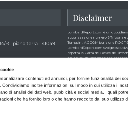
Disclaimer
LombardReport.com è un quotidiano 
autorizzazione numero 6 Tribunale di
Tomasini, AGCOM iscrizione ROC 1195
4/B - piano terra - 41049
LombardReport.com svolge esclusivame
rispetta la Carta dei Doveri dell’In
dei-doveri-dellinformazione-economic
dalla citata Carta i lettori debbono 
ario SDI: M5UXCR1
iscritti all’Ordine dei Giornalisti non 
 cookie
26/2000 | R.E.A. MO - 444011
collaboratori non giornalisti potrebb
bunale di Modena 16/10/2025
rsonalizzare contenuti ed annunci, per fornire funzionalità dei so
trader retail e comunque inferiori allo
articoli creando così un potenziale conf
o. Condividiamo inoltre informazioni sul modo in cui utilizza il nost
sito implica la conoscenza e la piena 
498-9819
ano di analisi dei dati web, pubblicità e social media, i quali pot
d’Uso del sito stesso, della Informati
omica www.odg.it
clicca qui >>
azioni che ha fornito loro o che hanno raccolto dal suo utilizzo de
Economica nonché delle Condizioni Gen
pubblicato sul giornale, che include, 
comunicazioni, foto, video, grafici, di
esclusivamente informativa all’interno 
presenti su LombardReport.com non co
pubblico di prodotti finanziari, promoz