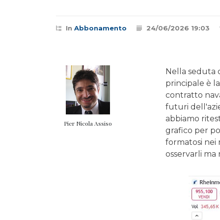
In
Abbonamento
24/06/2026 19:03
Nella seduta o
principale è l
contratto nava
futuri dell'a
abbiamo ritest
Pier Nicola Assiso
grafico per po
formatosi nei
osservarli ma 