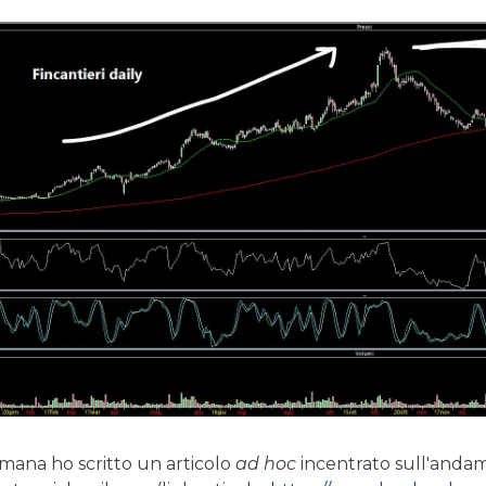
imana ho scritto un articolo
ad hoc
incentrato sull'andam