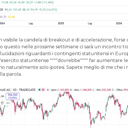
n visibile la candela di breakout e di accelerazione, fors
to questo nelle prossime settimane ci sarà un incontro tr
ucidazioni riguardanti i contingenti statunitensi in Eu
'esercito statunitense """"dovrebbe"""" far aumentare le 
o naturalmente solo ipotesi. Sapete meglio di me che i m
la parola.