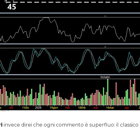
i
invece direi che ogni commento è superfluo: il classi