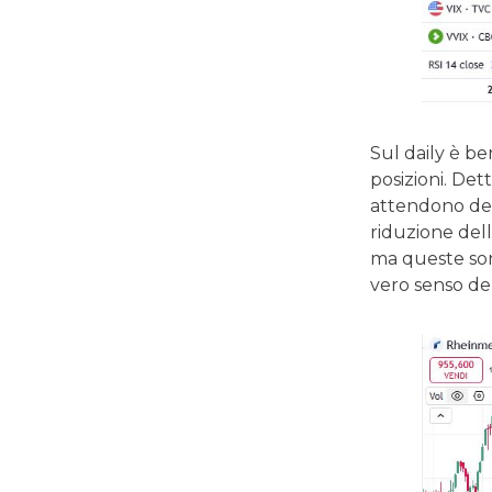
Sul daily è be
posizioni. Det
attendono del
riduzione dell
ma queste son
vero senso del