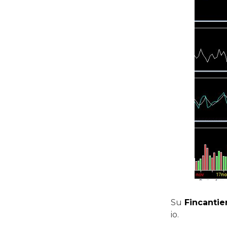
Su
Fincantier
io.