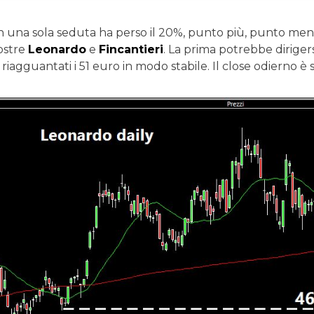
n una sola seduta ha perso il 20%, punto più, punto men
nostre
Leonardo
e
Fincantieri
. La prima potrebbe dirigers
riagguantati i 51 euro in modo stabile. Il close odierno è 