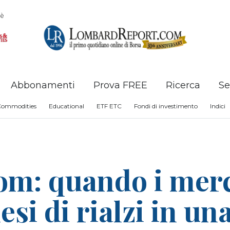
è
Abbonamenti
Prova FREE
Ricerca
Se
Commodities
Educational
ETF ETC
Fondi di investimento
Indici
m: quando i merc
si di rialzi in un