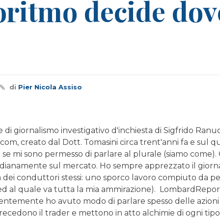
ritmo decide dov
di
Pier Nicola Assiso
di giornalismo investigativo d'inchiesta di Sigfrido Ranu
, creato dal Dott. Tomasini circa trent'anni fa e sul qua
e se mi sono permesso di parlare al plurale (siamo come).
uotidianamente sul mercato. Ho sempre apprezzato il giorn
ita dei conduttori stessi: uno sporco lavoro compiuto da
da ed al quale va tutta la mia ammirazione). LombardRepo
ecentemente ho avuto modo di parlare spesso delle azio
ecedono il trader e mettono in atto alchimie di ogni tipo