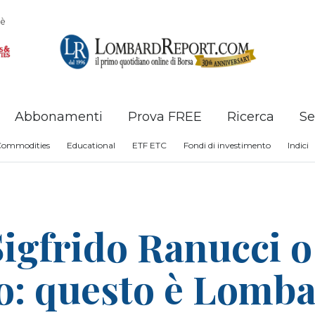
è
Abbonamenti
Prova FREE
Ricerca
Se
Commodities
Educational
ETF ETC
Fondi di investimento
Indici
Sigfrido Ranucci 
o: questo è Lomb