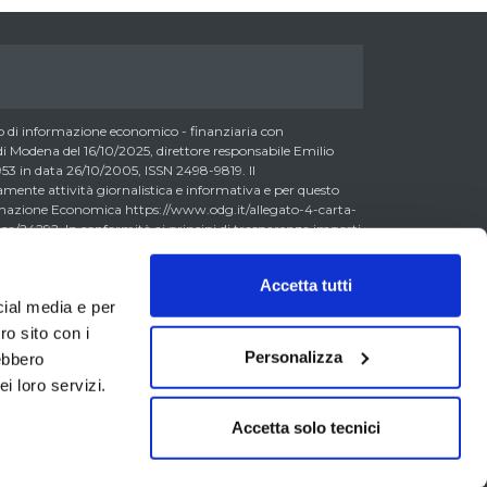
di informazione economico - finanziaria con
 Modena del 16/10/2025, direttore responsabile Emilio
3 in data 26/10/2005, ISSN 2498-9819. Il
nte attività giornalistica e informativa e per questo
formazione Economica https://www.odg.it/allegato-4-carta-
a/24292. In conformità ai principi di trasparenza imposti
essere consapevoli che i collaboratori di LombardReport.com
possono detenere i titoli oggetto dei loro articoli mentre i
Accetta tutti
ero detenere, sebbene in percentuali minime tipiche di
cial media e per
 0,5% del capitale, gli strumenti finanziari oggetto dei loro
litto di interesse con i lettori stessi. L’accesso al presente
ro sito con i
accettazione delle presenti informazioni legali, dei Termini
Personalizza
rebbero
va Metodo, della Carta dei Doveri dell’Informazione
i loro servizi.
erali di Vendita laddove applicabili. Il materiale
a titolo esemplificativo, dati di mercato, informazioni,
segni etc. (di seguito il “Contenuto”) ha finalità
Accetta solo tecnici
dell’attività giornalistica. Tutti i dati e le informazioni
stituiscono né possono essere considerati offerta al
ione di servizi o attività di investimento, attività di